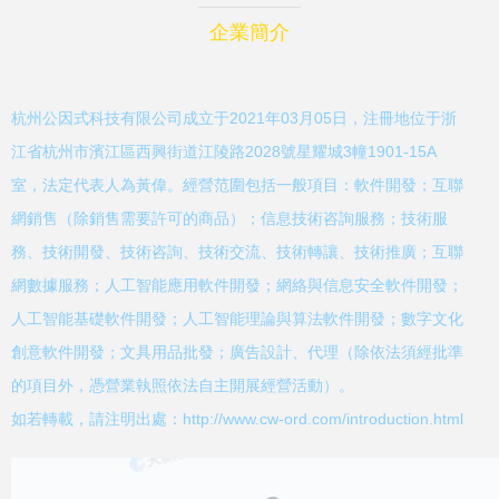
企業簡介
杭州公因式科技有限公司成立于2021年03月05日，注冊地位于浙
江省杭州市濱江區西興街道江陵路2028號星耀城3幢1901-15A
室，法定代表人為黃偉。經營范圍包括一般項目：軟件開發；互聯
網銷售（除銷售需要許可的商品）；信息技術咨詢服務；技術服
務、技術開發、技術咨詢、技術交流、技術轉讓、技術推廣；互聯
網數據服務；人工智能應用軟件開發；網絡與信息安全軟件開發；
人工智能基礎軟件開發；人工智能理論與算法軟件開發；數字文化
創意軟件開發；文具用品批發；廣告設計、代理（除依法須經批準
的項目外，憑營業執照依法自主開展經營活動）。
如若轉載，請注明出處：http://www.cw-ord.com/introduction.html