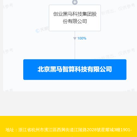
地址：浙江省杭州市濱江區西興街道江陵路2028號星耀城3幢1901-